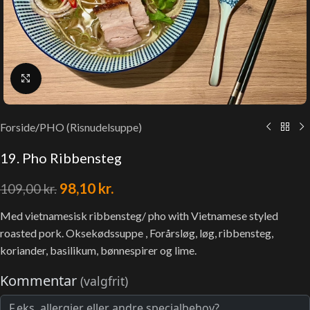
Klik for at forstørre
Forside
/
PHO (Risnudelsuppe)
19. Pho Ribbensteg
98,10
kr.
109,00
kr.
Med vietnamesisk ribbensteg/ pho with Vietnamese styled
roasted pork. Oksekødssuppe , Forårsløg, løg, ribbensteg,
koriander, basilikum, bønnespirer og lime.