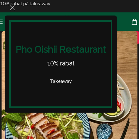
10% rabat på takeaway
10%
Pho Oishii Restaurant
10% rabat
Takeaway