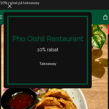
10% rabat på takeaway
10%
Pho Oishii Restaurant
10% rabat
Takeaway