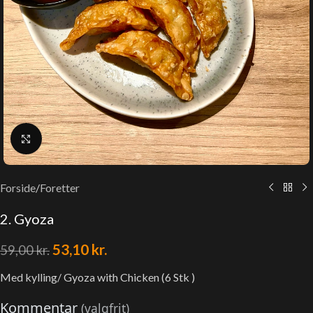
Klik for at forstørre
Forside
/
Foretter
2. Gyoza
53,10
kr.
59,00
kr.
Med kylling/ Gyoza with Chicken (6 Stk )