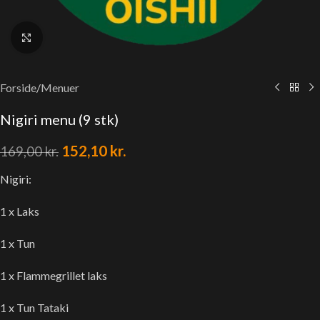
Klik for at forstørre
Forside
/
Menuer
Nigiri menu (9 stk)
152,10
kr.
169,00
kr.
Nigiri:
1 x Laks
1 x Tun
1 x Flammegrillet laks
1 x Tun Tataki