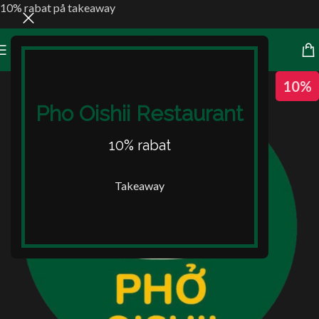
10% rabat på takeaway
10%
Pho Oishii Restaurant
10% rabat
Takeaway