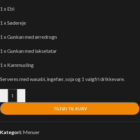
1 x Ebi
1 x Sødereje
1 x Gunkan med ørredrogn
1 x Gunkan med laksetatar
1 x Kammusling
Serveres med wasabi, ingefær, soja og 1 valgfri drikkevare.
-
+
TILFØJ TIL KURV
Kategori:
Menuer